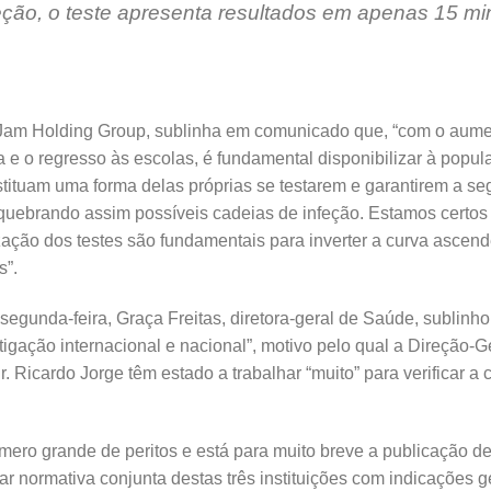
eção, o teste apresenta resultados em apenas 15 mi
Jam Holding Group, sublinha em comunicado que, “com o aum
va e o regresso às escolas, é fundamental disponibilizar à pop
ituam uma forma delas próprias se testarem e garantirem a se
, quebrando assim possíveis cadeias de infeção. Estamos certos
ização dos testes são fundamentais para inverter a curva asce
s”.
egunda-feira, Graça Freitas, diretora-geral de Saúde, sublinho
tigação internacional e nacional”, motivo pelo qual a Direção-G
r. Ricardo Jorge têm estado a trabalhar “muito” para verificar a
mero grande de peritos e está para muito breve a publicação 
ar normativa conjunta destas três instituições com indicações 