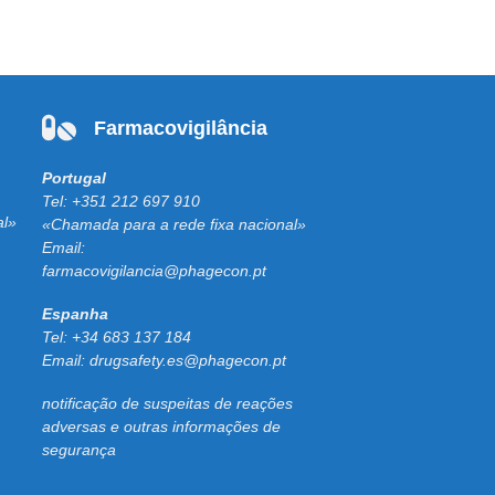
Farmacovigilância
Portugal
Tel:
+351 212 697 910
al»
«Chamada para a rede fixa nacional»
Email:
farmacovigilancia@phagecon.pt
Espanha
Tel:
+34 683 137 184
Email:
drugsafety.es@phagecon.pt
notificação de suspeitas de reações
adversas e outras informações de
segurança