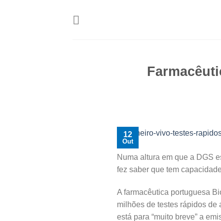
Skip
to
content
Farmacêuti
12
Out
Numa altura em que a DGS est
fez saber que tem capacidade 
A farmacêutica portuguesa Bi
milhões de testes rápidos de
está para “muito breve” a em