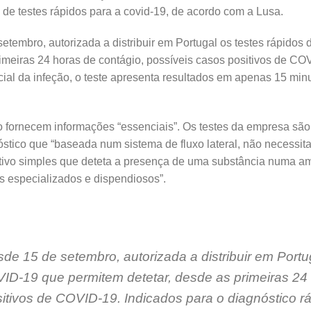
o de testes rápidos para a covid-19, de acordo com a Lusa.
etembro, autorizada a distribuir em Portugal os testes rápido
imeiras 24 horas de contágio, possíveis casos positivos de CO
icial da infeção, o teste apresenta resultados em apenas 15 m
io fornecem informações “essenciais”. Os testes da empresa sã
stico que “baseada num sistema de fluxo lateral, não necessita
sitivo simples que deteta a presença de uma substância numa am
 especializados e dispendiosos”.
de 15 de setembro, autorizada a distribuir em Portu
ID-19 que permitem detetar, desde as primeiras 24 
itivos de COVID-19. Indicados para o diagnóstico ráp