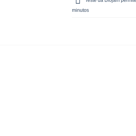
Teste da Biojam permit
minutos